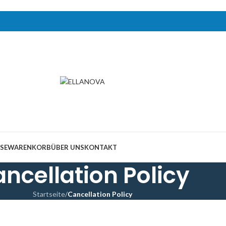
SE
WARENKORB
ÜBER UNS
KONTAKT
ncellation Policy
Startseite
/
Cancellation Policy